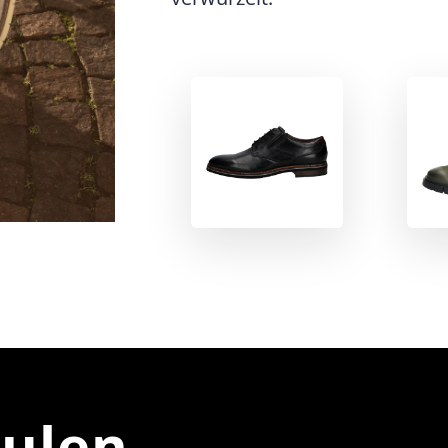
äulen